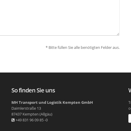
* Bitte füllen Sie alle benötigten Felder aus.
So finden Sie uns
MH Transport und Logistik Kempten GmbH
T
Daimlerstraße 13
o
87437
Kempten (Allgäu)
+49 831 96 09 85 -0